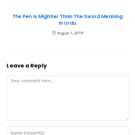
The Pen Is Mightier Than The Sword Meaning
In Urdu
August 1, 2019
Leave a Reply
Comment
Enter