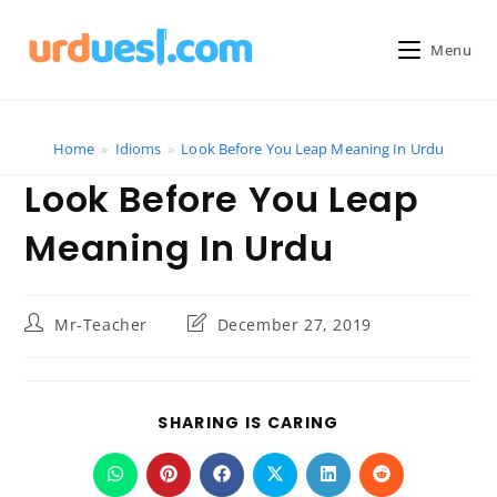
Skip
to
Menu
content
Home
»
Idioms
»
Look Before You Leap Meaning In Urdu
Look Before You Leap
Meaning In Urdu
Post
Post
Mr-Teacher
December 27, 2019
author:
last
modified:
SHARE
SHARING IS CARING
THIS
CONTENT
Opens
Opens
Opens
Opens
Opens
Opens
in
in
in
in
in
in