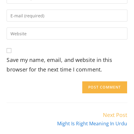
your
name
Enter
or
your
username
email
Enter
to
address
your
comment
to
website
comment
URL
Save my name, email, and website in this
(optional)
browser for the next time I comment.
Read
Next Post
more
Might Is Right Meaning In Urdu
articles