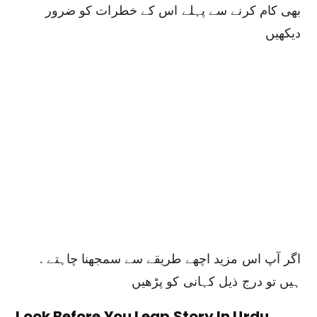
بھی کام کرنے سے پہلے اس کے خطرات کو ضرور
دیکھیں
. اگر آپ اس مزید اچھے طریقے سے سمجھنا چاہتے
ہیں تو درج ذیل کہانی کو پڑھیں
Look Before You Leap Story In Urdu